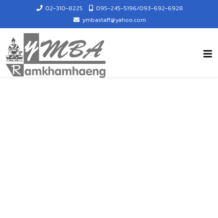
02-310-8225
095-245-5196/093-692-6928
ymbastaff@yahoo.com