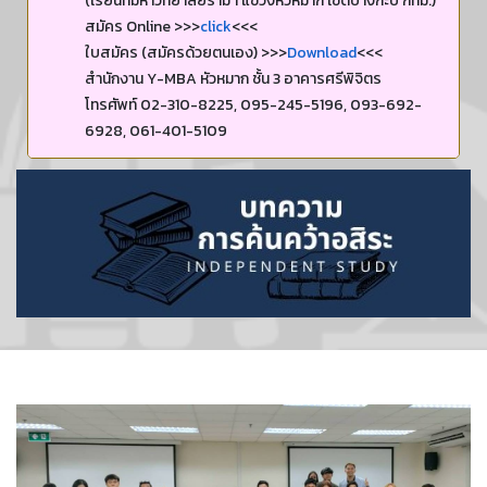
(เรียนที่มหาวิทยาลัยราม 1 แขวงหัวหมาก เขตบางกะปิ กทม.)
สมัคร Online >>>
click
<<<
ใบสมัคร (สมัครด้วยตนเอง) >>>
Download
<<<
สำนักงาน Y-MBA หัวหมาก ชั้น 3 อาคารศรีพิจิตร
โทรศัพท์ 02-310-8225, 095-245-5196, 093-692-
6928, 061-401-5109
ประกาศรายชื่อผู้มีสิทธิ์สอบสัมภา่ษณ์
>>>
click
<<<